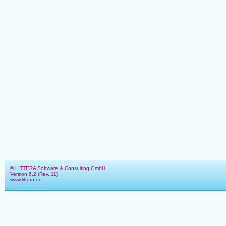
© LITTERA Software & Consulting GmbH
Version 6.2 (Rev. 11)
www.littera.eu