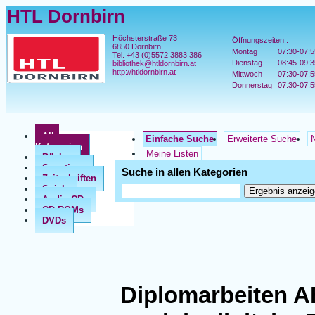
HTL Dornbirn
Höchsterstraße 73
Öffnungszeiten :
6850 Dornbirn
Montag
07:30-07:5
Tel. +43 (0)5572 3883 386
Dienstag
08:45-09:3
bibliothek@htldornbirn.at
http://htldornbirn.at
Mittwoch
07:30-07:5
Donnerstag
07:30-07:5
Alle
Einfache Suche
Erweiterte Suche
N
Kategorien
Meine Listen
Bücher
Sonstiges
Suche in allen Kategorien
Zeitschriften
Spiele
Audio CDs
CD ROMs
DVDs
Diplomarbeiten A